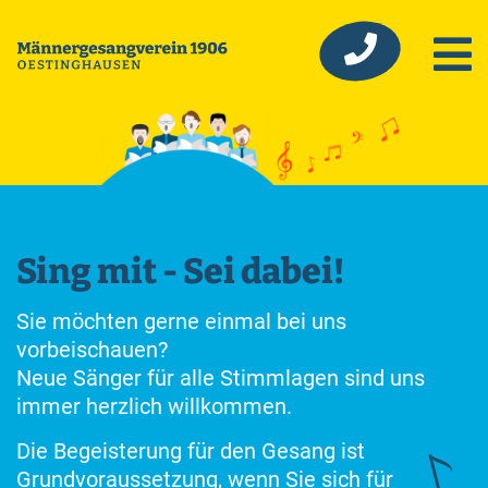
Sing mit - Sei dabei!
Sie möchten gerne einmal bei uns
vorbeischauen?
Neue Sänger für alle Stimmlagen sind uns
immer herzlich willkommen.
Die Begeisterung für den Gesang ist
Grundvoraussetzung, wenn Sie sich für