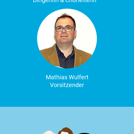
Dirigentin & Chorleiterin
Mathias Wulfert
Vorsitzender